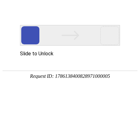
广州保来发仪器有限公司
-科技创新 真诚服务-
?
网站首页
产品中心
新闻资讯
客
服
新闻资讯
?
使用方法
测量案例
有国家标准《GB11
常见问题
控制在0.3-0.5