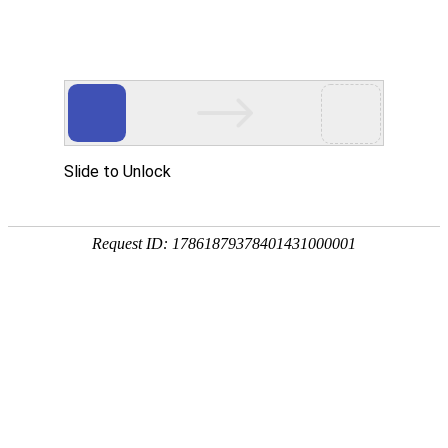
广州保来发仪器有限公司
-科技创新 真诚服务-
?
网站首页
产品中心
新闻资讯
客
服
新闻资讯
?
使用方法
测量案例
不少企业引入分光测
常见问题