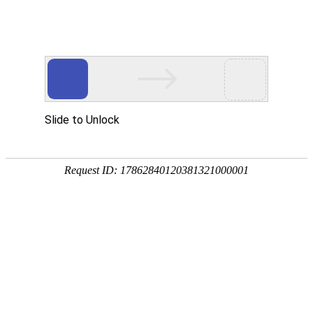
广州保来发仪器有限公司
-科技创新 真诚服务-
?
网站首页
产品中心
新闻资讯
客
服
新闻资讯
?
使用方法
测量案例
啤酒作为全球广受欢
常见问题
详解啤酒色度核心概