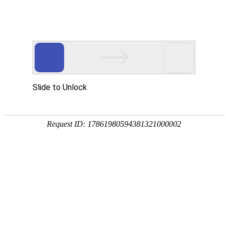
广州保来发仪器有限公司
-科技创新 真诚服务-
?
网站首页
产品中心
新闻资讯
客
服
新闻资讯
?
使用方法
测量案例
一、pg娱乐游戏中
常见问题
LAB,LCH,RGB