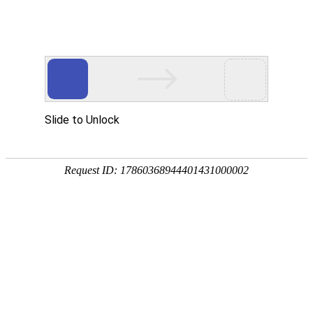
广州保来发仪器有限公司
-科技创新 真诚服务-
?
网站首页
产品中心
新闻资讯
客
服
产品中心
?
pg娱乐游戏中心
分光pg娱乐游戏中心
便携式分光测色仪