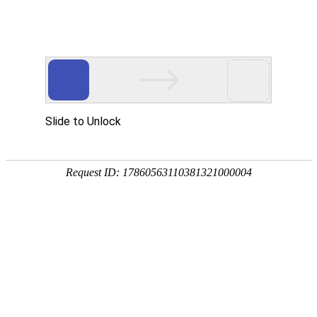
广州保来发仪器有限公司
-科技创新 真诚服务-
?
网站首页
产品中心
新闻资讯
客
服
产品中心
?
pg娱乐游戏中心
分光pg娱乐游戏中心
便携式分光测色仪