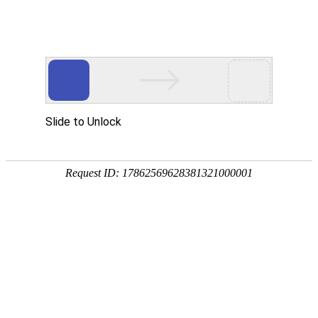
广州保来发仪器有限公司
-科技创新 真诚服务-
?
网站首页
产品中心
新闻资讯
客
服
产品中心
?
pg娱乐游戏中心
分光pg娱乐游戏中心
便携式分光测色仪