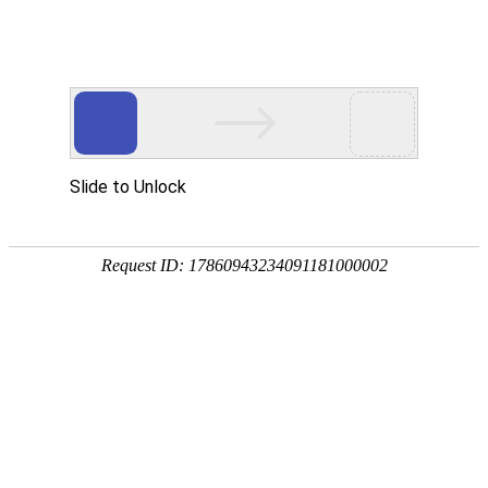
广州保来发仪器有限公司
-科技创新 真诚服务-
?
网站首页
产品中心
新闻资讯
客
服
产品中心
?
pg娱乐游戏中心
分光pg娱乐游戏中心
便携式分光测色仪