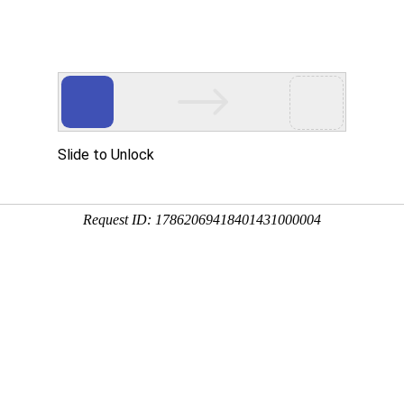
资讯
用户服务
关于我们
下载
食品颜色解决
pg娱乐游戏中心进行油漆调
日期：
2024-02-05
使用pg娱乐游戏中心进行油漆